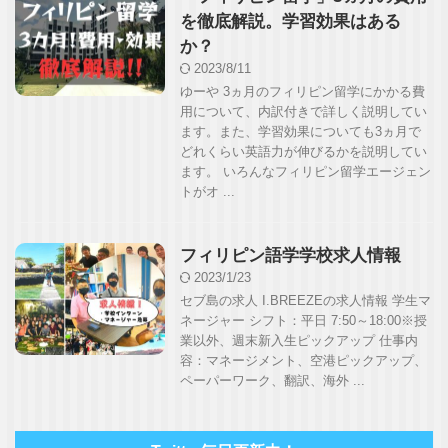
を徹底解説。学習効果はある
か？
2023/8/11
ゆーや 3ヵ月のフィリピン留学にかかる費
用について、内訳付きで詳しく説明してい
ます。また、学習効果についても3ヵ月で
どれくらい英語力が伸びるかを説明してい
ます。 いろんなフィリピン留学エージェン
トがオ ...
フィリピン語学学校求人情報
2023/1/23
セブ島の求人 I.BREEZEの求人情報 学生マ
ネージャー シフト：平日 7:50～18:00※授
業以外、週末新入生ピックアップ 仕事内
容：マネージメント、空港ピックアップ、
ペーパーワーク、翻訳、海外 ...