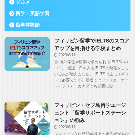
グルメ
留学・英語学習
留学体験談
フィリピン留学でIELTSのスコア
アップを目指せる学校まとめ
2023/8/11
歩 海外移住や留学で求められるIELTSのス
コア。 最近、日本人もIELTSの勉強をして
いる人が増えました。 IELTSは主にイギリ
スで必要ですが、最近ではアメリカ・オー
ストラリア・カナダでも必要にな ...
フィリピン・セブ島留学エージ
ェント「留学サポートステーシ
ョン」の強み
2023/8/11
フィリピン在住歴10年以上の永住者があな