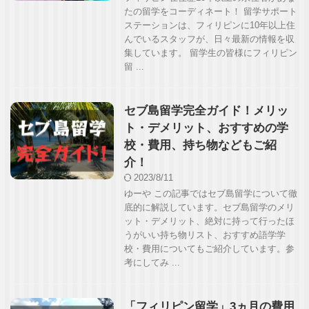
たの留学をコーディネート！ 留学サポート
ステーションは、フィリピンに10年以上住
んでいるスタッフが、日々最新の情報を収
集しています。 留学生の皆様にフィリピン
留 ...
セブ島留学完全ガイド！メリッ
ト・デメリット、おすすめの学
校・費用、持ち物などもご紹
介！
2023/8/11
ゆーや この記事ではセブ島留学について徹
底的に解説しています。セブ島留学のメリ
ット・デメリット、絶対に持って行ったほ
うがいい持ち物リスト、おすすめ語学学
校・費用についてもご紹介しています。参
考にしてみ ...
「フィリピン留学」3ヵ月の費用