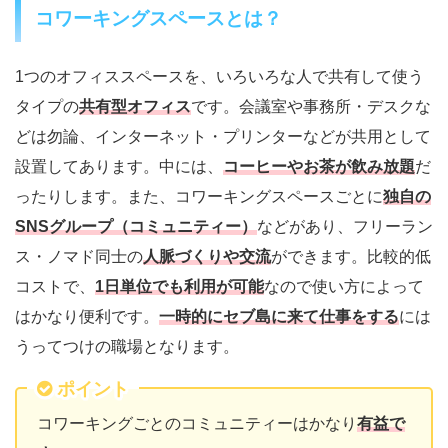
コワーキングスペースとは？
1つのオフィススペースを、いろいろな人で共有して使う
タイプの
共有型オフィス
です。会議室や事務所・デスクな
どは勿論、インターネット・プリンターなどが共用として
設置してあります。中には、
コーヒーやお茶が飲み放題
だ
ったりします。また、コワーキングスペースごとに
独自の
SNSグループ（コミュニティー）
などがあり、フリーラン
ス・ノマド同士の
人脈づくりや交流
ができます。比較的低
コストで、
1日単位でも利用が可能
なので使い方によって
はかなり便利です。
一時的にセブ島に来て仕事をする
には
うってつけの職場となります。
ポイント
コワーキングごとのコミュニティーはかなり
有益で