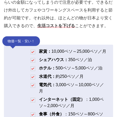
らいの金額になってしまうので注意が必要です。できるだ
け外出してカフェやコワーキングスペースを利用すると節
約が可能です。それ以外は、ほとんどの物が日本より安く
購入できるので、
生活コストを下げる
ことができます。
物価一覧・安い！
家賃：
10,000ペソ～25,000ペソ／月
シェアハウス：
350ペソ／泊
ホテル：
500ペソ～5,000ペソ／泊
水道代：
約250ペソ／月
電気代：
3,000ペソ～10,000ペソ／
月
インターネット（固定）
：1,000ペ
ソ～2,000ペソ／月
食事（外食）
：150ペソ～800ペソ