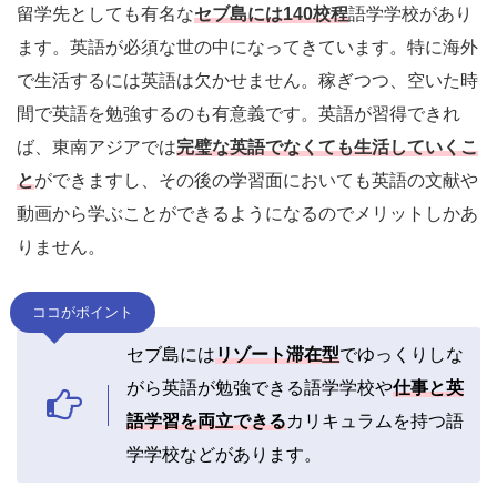
留学先としても有名な
セブ島には140校程
語学学校があり
ます。英語が必須な世の中になってきています。特に海外
で生活するには英語は欠かせません。稼ぎつつ、空いた時
間で英語を勉強するのも有意義です。英語が習得できれ
ば、東南アジアでは
完璧な英語でなくても生活していくこ
と
ができますし、その後の学習面においても英語の文献や
動画から学ぶことができるようになるのでメリットしかあ
りません。
ココがポイント
セブ島には
リゾート滞在型
でゆっくりしな
がら英語が勉強できる語学学校や
仕事と英
語学習を両立できる
カリキュラムを持つ語
学学校などがあります。