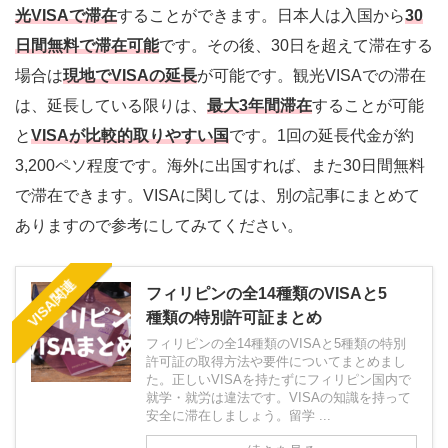
光VISAで滞在
することができます。日本人は入国から
30
日間無料で滞在可能
です。その後、30日を超えて滞在する
場合は
現地でVISAの延長
が可能です。観光VISAでの滞在
は、延長している限りは、
最大3年間滞在
することが可能
と
VISAが比較的取りやすい国
です。1回の延長代金が約
3,200ペソ程度です。海外に出国すれば、また30日間無料
で滞在できます。VISAに関しては、別の記事にまとめて
ありますので参考にしてみてください。
VISA関連
フィリピンの全14種類のVISAと5
種類の特別許可証まとめ
フィリピンの全14種類のVISAと5種類の特別
許可証の取得方法や要件についてまとめまし
た。正しいVISAを持たずにフィリピン国内で
就学・就労は違法です。VISAの知識を持って
安全に滞在しましょう。留学 ...