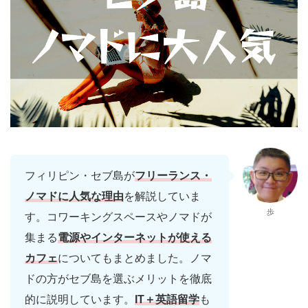
フィリピン・セブ島が
フリーランス・
ノマドに人気な理由
を解説していま
歩
す。コワーキングスペースやノマドが
集まる
電源やインターネットが使える
カフェ
についてもまとめました。ノマ
ドの方がセブ島を選ぶメリットを徹底
的に説明しています。
IT＋英語留学
も