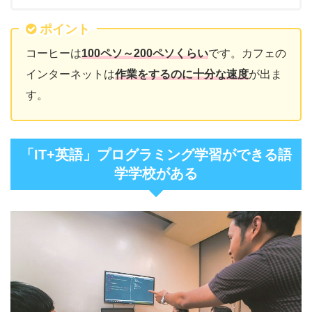
ポイント
コーヒーは
100ペソ～200ペソくらい
です。カフェの
インターネットは
作業をするのに十分な速度
が出ま
す。
「IT+英語」プログラミング学習ができる語
学学校がある