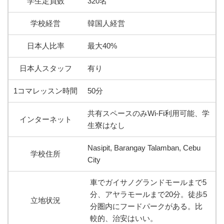
学生定員数
320名
学校経営
韓国人経営
日本人比率
最大40%
日本人スタッフ
有り
1コマレッスン時間
50分
共有スペースのみWi-Fi利用可能、学
インターネット
生寮はなし
Nasipit, Barangay Talamban, Cebu
学校住所
City
車でガイサノグランドモールまで5
分、アヤラモールまで20分。徒歩5
立地状況
分圏内にフードパークがある。比
較的、治安はいい。